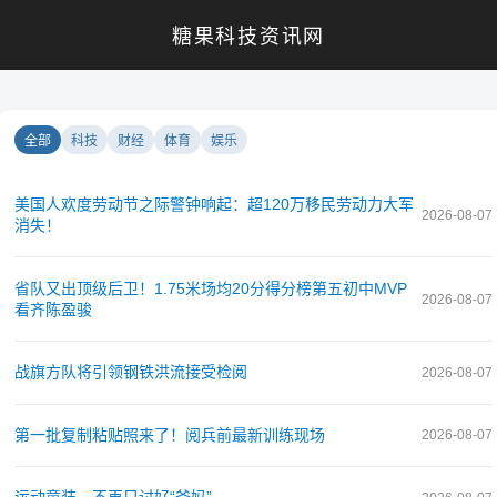
糖果科技资讯网
全部
科技
财经
体育
娱乐
美国人欢度劳动节之际警钟响起：超120万移民劳动力大军
2026-08-07
消失！
省队又出顶级后卫！1.75米场均20分得分榜第五初中MVP
2026-08-07
看齐陈盈骏
战旗方队将引领钢铁洪流接受检阅
2026-08-07
第一批复制粘贴照来了！阅兵前最新训练现场
2026-08-07